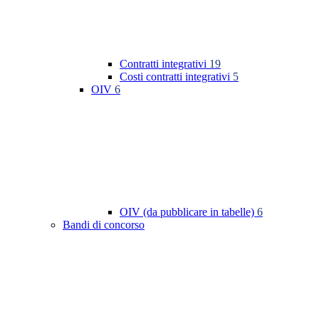
Contratti integrativi
19
Costi contratti integrativi
5
OIV
6
OIV (da pubblicare in tabelle)
6
Bandi di concorso