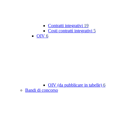
Contratti integrativi
19
Costi contratti integrativi
5
OIV
6
OIV (da pubblicare in tabelle)
6
Bandi di concorso