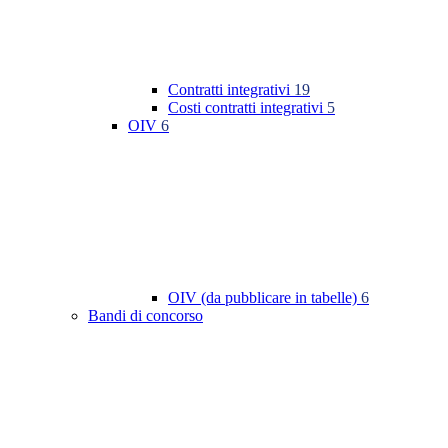
Contratti integrativi
19
Costi contratti integrativi
5
OIV
6
OIV (da pubblicare in tabelle)
6
Bandi di concorso