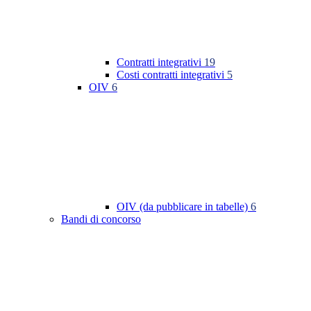
Contratti integrativi
19
Costi contratti integrativi
5
OIV
6
OIV (da pubblicare in tabelle)
6
Bandi di concorso