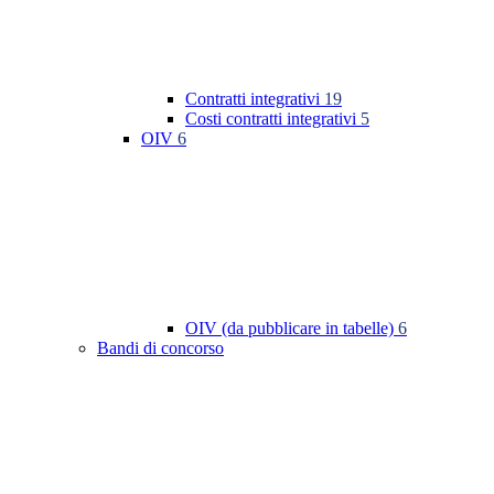
Contratti integrativi
19
Costi contratti integrativi
5
OIV
6
OIV (da pubblicare in tabelle)
6
Bandi di concorso