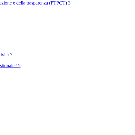
rruzione e della trasparenza (PTPCT)
3
tività
7
stionale
15