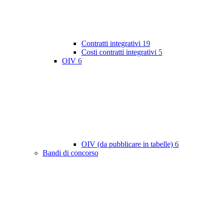
Contratti integrativi
19
Costi contratti integrativi
5
OIV
6
OIV (da pubblicare in tabelle)
6
Bandi di concorso