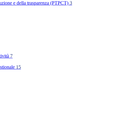
rruzione e della trasparenza (PTPCT)
3
tività
7
stionale
15