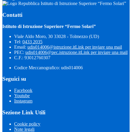
Istituto di Istruzione Superiore “Fermo Solari”
Contatti
Istituto di Istruzione Superiore “Fermo Solari”
Viale Aldo Moro, 30 33028 - Tolmezzo (UD)
Tel:
0433 2035
Email:
udis014006@istruzione.it
Link per inviare una mail
PEC:
udis014006@pec.istruzione.it
Link per inviare una mail
C.F.: 93012760307
Codice Meccanografico: udis014006
Seguici su
Facebook
Youtube
Instagram
Sezione Link Utili
Cookie policy
Note legali