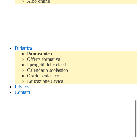
Albo online
Didattica
Panoramica
Offerta formativa
I progetti delle classi
Calendario scolastico
Orario scolastico
Educazione Civica
Privacy
Contatti