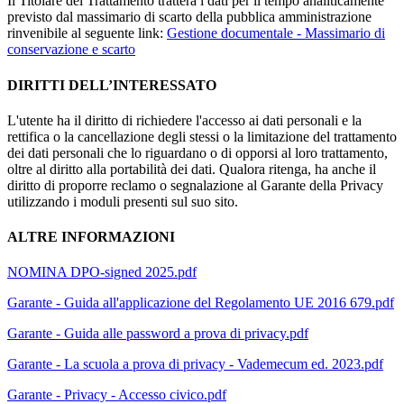
Il Titolare del Trattamento tratterà i dati per il tempo analiticamente
previsto dal massimario di scarto della pubblica amministrazione
rinvenibile al seguente link:
Gestione documentale - Massimario di
conservazione e scarto
DIRITTI DELL’INTERESSATO
L'utente ha il diritto di richiedere l'accesso ai dati personali e la
rettifica o la cancellazione degli stessi o la limitazione del trattamento
dei dati personali che lo riguardano o di opporsi al loro trattamento,
oltre al diritto alla portabilità dei dati. Qualora ritenga, ha anche il
diritto di proporre reclamo o segnalazione al Garante della Privacy
utilizzando i moduli presenti sul suo sito.
ALTRE INFORMAZIONI
NOMINA DPO-signed 2025.pdf
Garante - Guida all'applicazione del Regolamento UE 2016 679.pdf
Garante - Guida alle password a prova di privacy.pdf
Garante - La scuola a prova di privacy - Vademecum ed. 2023.pdf
Garante - Privacy - Accesso civico.pdf