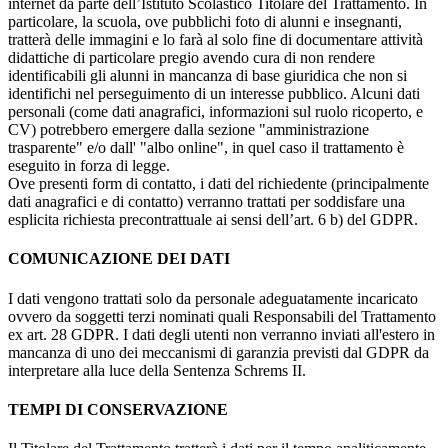
internet da parte dell’Istituto Scolastico Titolare del Trattamento. In
particolare, la scuola, ove pubblichi foto di alunni e insegnanti,
tratterà delle immagini e lo farà al solo fine di documentare attività
didattiche di particolare pregio avendo cura di non rendere
identificabili gli alunni in mancanza di base giuridica che non si
identifichi nel perseguimento di un interesse pubblico. Alcuni dati
personali (come dati anagrafici, informazioni sul ruolo ricoperto, e
CV) potrebbero emergere dalla sezione "amministrazione
trasparente" e/o dall' "albo online", in quel caso il trattamento è
eseguito in forza di legge.
Ove presenti form di contatto, i dati del richiedente (principalmente
dati anagrafici e di contatto) verranno trattati per soddisfare una
esplicita richiesta precontrattuale ai sensi dell’art. 6 b) del GDPR.
COMUNICAZIONE DEI DATI
I dati vengono trattati solo da personale adeguatamente incaricato
ovvero da soggetti terzi nominati quali Responsabili del Trattamento
ex art. 28 GDPR. I dati degli utenti non verranno inviati all'estero in
mancanza di uno dei meccanismi di garanzia previsti dal GDPR da
interpretare alla luce della Sentenza Schrems II.
TEMPI DI CONSERVAZIONE