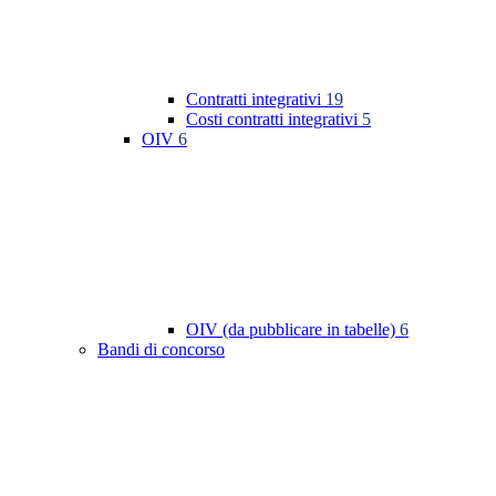
Contratti integrativi
19
Costi contratti integrativi
5
OIV
6
OIV (da pubblicare in tabelle)
6
Bandi di concorso