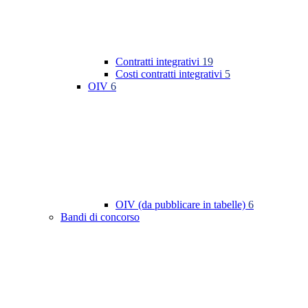
Contratti integrativi
19
Costi contratti integrativi
5
OIV
6
OIV (da pubblicare in tabelle)
6
Bandi di concorso