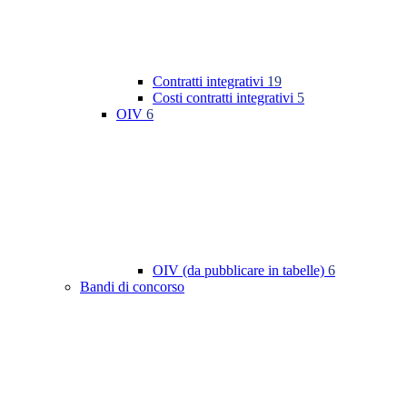
Contratti integrativi
19
Costi contratti integrativi
5
OIV
6
OIV (da pubblicare in tabelle)
6
Bandi di concorso