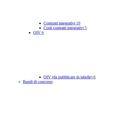
Contratti integrativi
19
Costi contratti integrativi
5
OIV
6
OIV (da pubblicare in tabelle)
6
Bandi di concorso