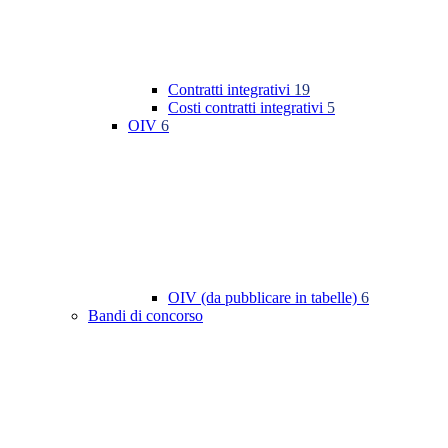
Contratti integrativi
19
Costi contratti integrativi
5
OIV
6
OIV (da pubblicare in tabelle)
6
Bandi di concorso