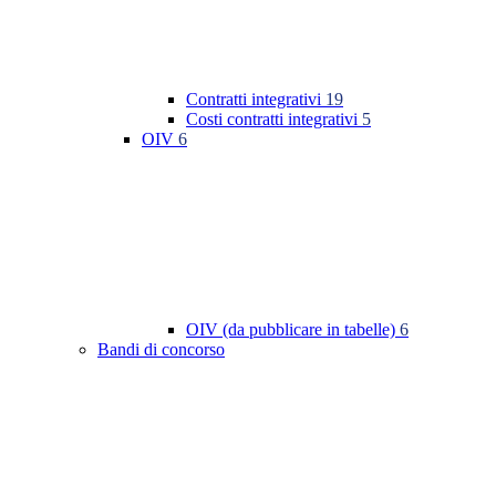
Contratti integrativi
19
Costi contratti integrativi
5
OIV
6
OIV (da pubblicare in tabelle)
6
Bandi di concorso