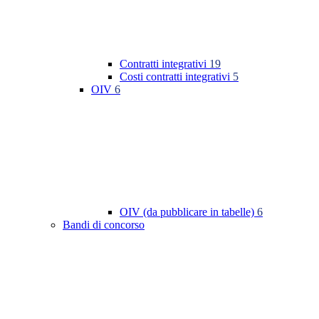
Contratti integrativi
19
Costi contratti integrativi
5
OIV
6
OIV (da pubblicare in tabelle)
6
Bandi di concorso