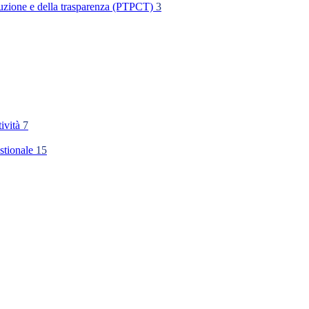
rruzione e della trasparenza (PTPCT)
3
tività
7
stionale
15