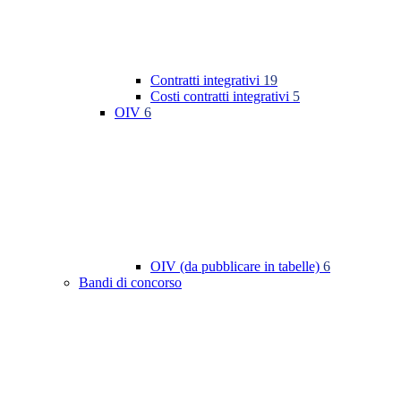
Contratti integrativi
19
Costi contratti integrativi
5
OIV
6
OIV (da pubblicare in tabelle)
6
Bandi di concorso