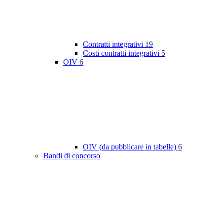
Contratti integrativi
19
Costi contratti integrativi
5
OIV
6
OIV (da pubblicare in tabelle)
6
Bandi di concorso