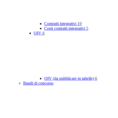
Contratti integrativi
19
Costi contratti integrativi
5
OIV
6
OIV (da pubblicare in tabelle)
6
Bandi di concorso