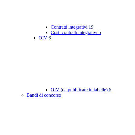
Contratti integrativi
19
Costi contratti integrativi
5
OIV
6
OIV (da pubblicare in tabelle)
6
Bandi di concorso