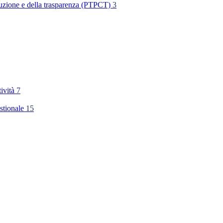
rruzione e della trasparenza (PTPCT)
3
tività
7
stionale
15