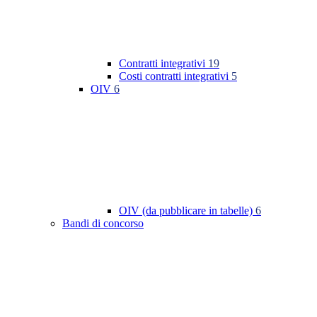
Contratti integrativi
19
Costi contratti integrativi
5
OIV
6
OIV (da pubblicare in tabelle)
6
Bandi di concorso