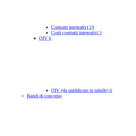
Contratti integrativi
19
Costi contratti integrativi
5
OIV
6
OIV (da pubblicare in tabelle)
6
Bandi di concorso