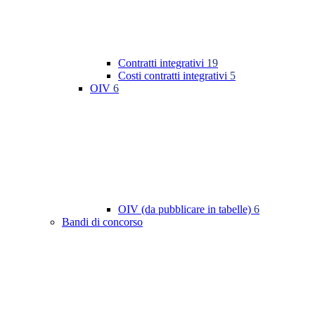
Contratti integrativi
19
Costi contratti integrativi
5
OIV
6
OIV (da pubblicare in tabelle)
6
Bandi di concorso