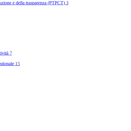
rruzione e della trasparenza (PTPCT)
3
tività
7
stionale
15