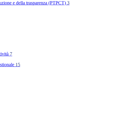
rruzione e della trasparenza (PTPCT)
3
tività
7
stionale
15