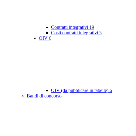
Contratti integrativi
19
Costi contratti integrativi
5
OIV
6
OIV (da pubblicare in tabelle)
6
Bandi di concorso