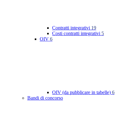
Contratti integrativi
19
Costi contratti integrativi
5
OIV
6
OIV (da pubblicare in tabelle)
6
Bandi di concorso