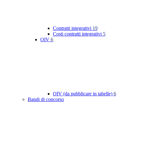
Contratti integrativi
19
Costi contratti integrativi
5
OIV
6
OIV (da pubblicare in tabelle)
6
Bandi di concorso