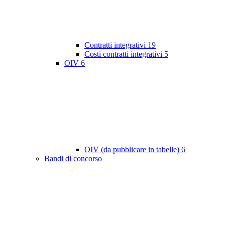
Contratti integrativi
19
Costi contratti integrativi
5
OIV
6
OIV (da pubblicare in tabelle)
6
Bandi di concorso