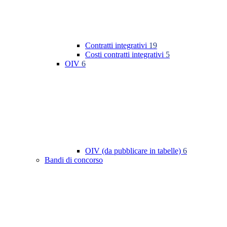
Contratti integrativi
19
Costi contratti integrativi
5
OIV
6
OIV (da pubblicare in tabelle)
6
Bandi di concorso