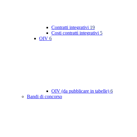
Contratti integrativi
19
Costi contratti integrativi
5
OIV
6
OIV (da pubblicare in tabelle)
6
Bandi di concorso