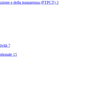
rruzione e della trasparenza (PTPCT)
3
tività
7
stionale
15