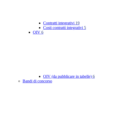
Contratti integrativi
19
Costi contratti integrativi
5
OIV
6
OIV (da pubblicare in tabelle)
6
Bandi di concorso