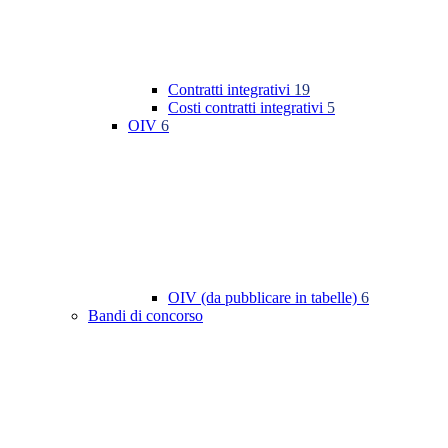
Contratti integrativi
19
Costi contratti integrativi
5
OIV
6
OIV (da pubblicare in tabelle)
6
Bandi di concorso