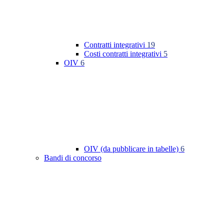
Contratti integrativi
19
Costi contratti integrativi
5
OIV
6
OIV (da pubblicare in tabelle)
6
Bandi di concorso