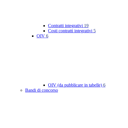
Contratti integrativi
19
Costi contratti integrativi
5
OIV
6
OIV (da pubblicare in tabelle)
6
Bandi di concorso