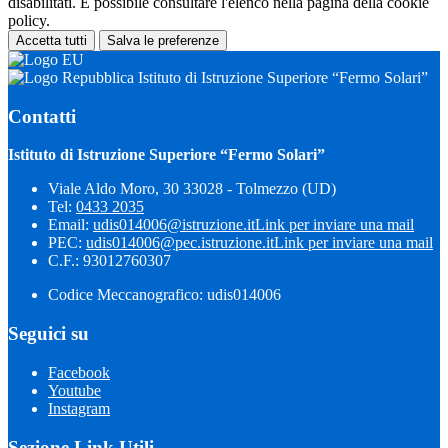
disabilitati. È possibile consultare l'elenco nella pagina della cookie
policy.
Accetta tutti
Salva le preferenze
Istituto di Istruzione Superiore “Fermo Solari”
Contatti
Istituto di Istruzione Superiore “Fermo Solari”
Viale Aldo Moro, 30 33028 - Tolmezzo (UD)
Tel:
0433 2035
Email:
udis014006@istruzione.it
Link per inviare una mail
PEC:
udis014006@pec.istruzione.it
Link per inviare una mail
C.F.: 93012760307
Codice Meccanografico: udis014006
Seguici su
Facebook
Youtube
Instagram
Sezione Link Utili