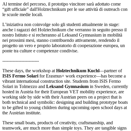
Al termine del percorso, il prototipo vincitore sarà adottato come
“gift ufficiale” dall'Holztechnikum per le sue attività di outreach con
le scuole medie locali.
L’iniziativa non coinvolge solo gli studenti attualmente in stage:
anche i ragazzi del Holztechnikum che verranno in seguito presso il
nostro Istituto e si recheranno al Leksand Gymnasium in mobilità
nei prossimi mesi, stanno contribuendo attivamente, rendendo il
progetto un vero e proprio laboratorio di cooperazione europea, un
ponte tra culture e competenze condivise.
-------------------------
These days, the workshop at
Holztechnikum Kuchl
—partner of
ISIS Fermo Solari
for Erasmus+ work experience—has become a
vibrant international construction site. Students from ISIS Fermo
Solari in Tolmezzo and
Leksand Gymnasium
in Sweden, currently
hosted in Austria for their European VET mobility experience, are
working side by side with their Austrian peers on a project that is
both technical and symbolic: designing and building prototype boats
to be gifted to young children during upcoming open school days at
the Austrian institute.
These small boats, products of creativity, craftsmanship, and
teamwork, are much more than simple toys. They are tangible signs