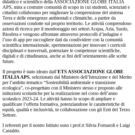
didattico e scientifico della ASSOCIAZIONE GLOBE ITALIA
APS, mira a costruire comunità di scopo in cui studenti, scienziati e
cittadini collaborano per migliorare la comprensione del sistema
Terra e delle emergenze ambientali e climatiche, a partire da
osservazioni condotte sul proprio territorio. Le attività comprendono
azioni di ricerca per il monitoraggio nei settori Acqua, Aria, Suolo,
Biosfera e vengono affrontate attraverso protocolli d’indagine e
l’uso di app per raccogliere dati da condividere con la comunità
scientifica internazionale, sperimentazioni per innovare i curricoli
disciplinari e trasversali, potenziare le competenze scientifiche,
digitali e di cittadinanza, anche ai fini dell’orientamento alle scelte
future.
Il progetto è stato ideato dall’
ETS ASSOCIAZIONE GLOBE
ITALIA APS
, selezionato dal Ministero dell’Istruzione e del Merito
per l’ambito tematico “Sostenibilità ambientale e transizione
ecologica”, co-progettato con il Ministero stesso e proposto alle
istituzioni scolastiche per la realizzazione nel corso dell’anno
scolastico 2023-24. Le attività hanno lo scopo di ampliare e
qualificare l’offerta formativa, potenziandone le caratteristiche di
equità, qualità e inclusività, in collaborazione con gli Enti del Terzo
Settore.
I referenti per il nostro Istituto sono i prof.ri Silvia Fornaroli e Luigi
Castaldo.