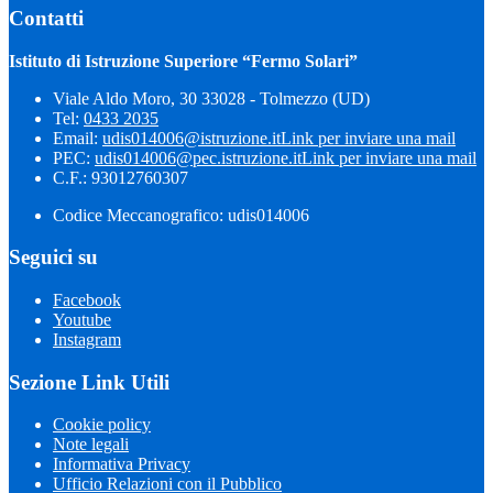
Contatti
Istituto di Istruzione Superiore “Fermo Solari”
Viale Aldo Moro, 30 33028 - Tolmezzo (UD)
Tel:
0433 2035
Email:
udis014006@istruzione.it
Link per inviare una mail
PEC:
udis014006@pec.istruzione.it
Link per inviare una mail
C.F.: 93012760307
Codice Meccanografico: udis014006
Seguici su
Facebook
Youtube
Instagram
Sezione Link Utili
Cookie policy
Note legali
Informativa Privacy
Ufficio Relazioni con il Pubblico