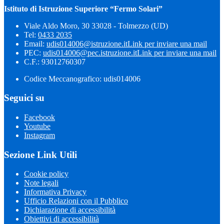
Istituto di Istruzione Superiore “Fermo Solari”
Viale Aldo Moro, 30 33028 - Tolmezzo (UD)
Tel:
0433 2035
Email:
udis014006@istruzione.it
Link per inviare una mail
PEC:
udis014006@pec.istruzione.it
Link per inviare una mail
C.F.: 93012760307
Codice Meccanografico: udis014006
Seguici su
Facebook
Youtube
Instagram
Sezione Link Utili
Cookie policy
Note legali
Informativa Privacy
Ufficio Relazioni con il Pubblico
Dichiarazione di accessibilità
Obiettivi di accessibilità