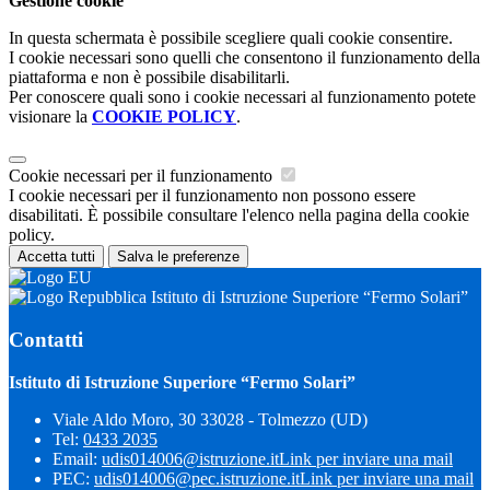
Gestione cookie
In questa schermata è possibile scegliere quali cookie consentire.
I cookie necessari sono quelli che consentono il funzionamento della
piattaforma e non è possibile disabilitarli.
Per conoscere quali sono i cookie necessari al funzionamento potete
visionare la
COOKIE POLICY
.
Cookie necessari per il funzionamento
I cookie necessari per il funzionamento non possono essere
disabilitati. È possibile consultare l'elenco nella pagina della cookie
policy.
Accetta tutti
Salva le preferenze
Istituto di Istruzione Superiore “Fermo Solari”
Contatti
Istituto di Istruzione Superiore “Fermo Solari”
Viale Aldo Moro, 30 33028 - Tolmezzo (UD)
Tel:
0433 2035
Email:
udis014006@istruzione.it
Link per inviare una mail
PEC:
udis014006@pec.istruzione.it
Link per inviare una mail