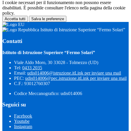
I cookie necessari per il funzionamento non possono essere
disabilitati. È possibile consultare l'elenco nella pagina della cookie
policy.
Accetta tutti
Salva le preferenze
Istituto di Istruzione Superiore “Fermo Solari”
Contatti
Istituto di Istruzione Superiore “Fermo Solari”
Viale Aldo Moro, 30 33028 - Tolmezzo (UD)
Tel:
0433 2035
Email:
udis014006@istruzione.it
Link per inviare una mail
PEC:
udis014006@pec.istruzione.it
Link per inviare una mail
C.F.: 93012760307
Codice Meccanografico: udis014006
Seguici su
Facebook
Youtube
Instagram