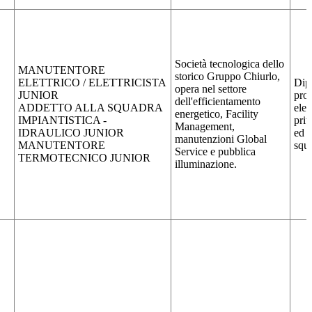
Società tecnologica dello
MANUTENTORE
storico Gruppo Chiurlo,
ELETTRICO / ELETTRICISTA
Dip
opera nel settore
JUNIOR
prof
dell'efficientamento
ADDETTO ALLA SQUADRA
elet
energetico, Facility
IMPIANTISTICA -
priv
Management,
IDRAULICO JUNIOR
ed i
manutenzioni Global
MANUTENTORE
squa
Service e pubblica
TERMOTECNICO JUNIOR
illuminazione.