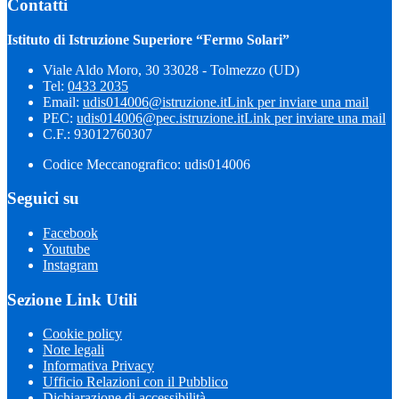
Contatti
Istituto di Istruzione Superiore “Fermo Solari”
Viale Aldo Moro, 30 33028 - Tolmezzo (UD)
Tel:
0433 2035
Email:
udis014006@istruzione.it
Link per inviare una mail
PEC:
udis014006@pec.istruzione.it
Link per inviare una mail
C.F.: 93012760307
Codice Meccanografico: udis014006
Seguici su
Facebook
Youtube
Instagram
Sezione Link Utili
Cookie policy
Note legali
Informativa Privacy
Ufficio Relazioni con il Pubblico
Dichiarazione di accessibilità