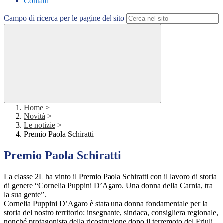
Contatti
Campo di ricerca per le pagine del sito
Home
>
Novità
>
Le notizie
>
Premio Paola Schiratti
Premio Paola Schiratti
La classe 2L ha vinto il Premio Paola Schiratti con il lavoro di storia
di genere “Cornelia Puppini D’Agaro. Una donna della Carnia, tra
la sua gente”.
Cornelia Puppini D’Agaro è stata una donna fondamentale per la
storia del nostro territorio: insegnante, sindaca, consigliera regionale,
nonché protagonista della ricostruzione dopo il terremoto del Friuli