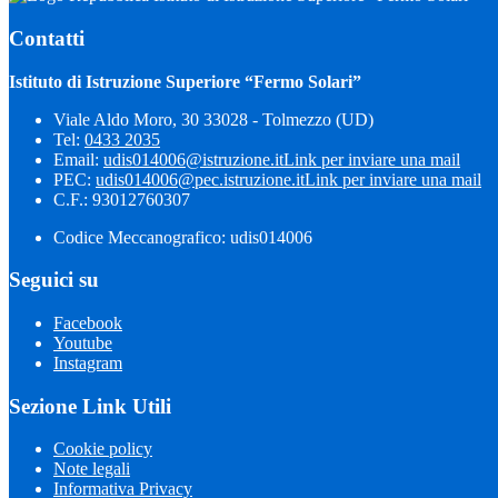
Contatti
Istituto di Istruzione Superiore “Fermo Solari”
Viale Aldo Moro, 30 33028 - Tolmezzo (UD)
Tel:
0433 2035
Email:
udis014006@istruzione.it
Link per inviare una mail
PEC:
udis014006@pec.istruzione.it
Link per inviare una mail
C.F.: 93012760307
Codice Meccanografico: udis014006
Seguici su
Facebook
Youtube
Instagram
Sezione Link Utili
Cookie policy
Note legali
Informativa Privacy