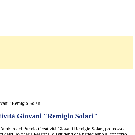
ovani "Remigio Solari"
ività Giovani "Remigio Solari"
l’ambito del Premio Creatività Giovani Remigio Solari, promosso
i dell'Orologeria Pesarina, gli studenti che partecipano al concorso