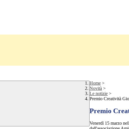
Home
>
Novità
>
Le notizie
>
Premio Creatività Gi
Premio Creat
Venerdì 15 marzo nel
dall'associazione Amic